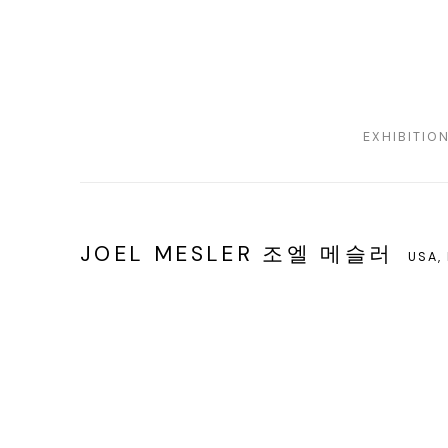
EXHIBITIO
JOEL MESLER 조엘 메슬러
USA,