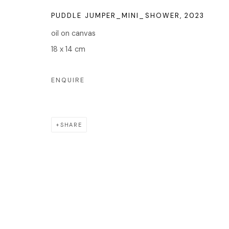
PUDDLE JUMPER_MINI_SHOWER
,
2023
oil on canvas
Manage cookies
18 x 14 cm
COPYRIGHT © 2026 EDIT
SITE BY ARTLOGIC
ENQUIRE
SHARE