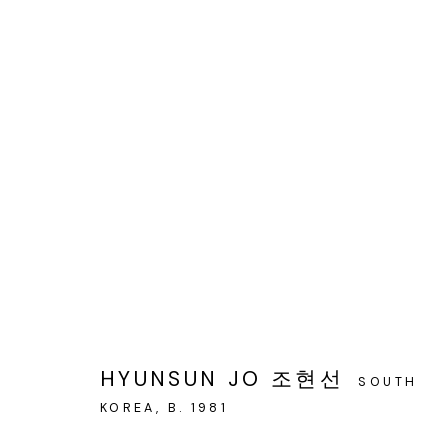
ARTWORKS
서울 용산구 회나무로44길 52
화
HYUNSUN JO 조현선
SOUTH
회나무로44길 52
오
KOREA,
B. 1981
04346 서울시 용산구