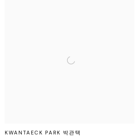
KWANTAECK PARK 박관택