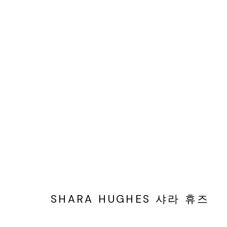
ARTWORKS
SHARA HUGHES 샤라 휴즈
서울 용산구 회나무로44길 52
화