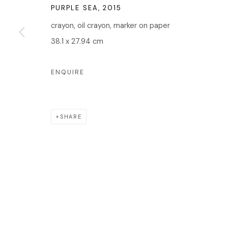
회나무로44길 52
오
PURPLE SEA
,
2015
04346 서울시 용산구
crayon, oil crayon, marker on paper
38.1 x 27.94 cm
ENQUIRE
Manage cookies
COPYRIGHT © 2026 EDIT
SITE BY ARTLOGIC
SHARE