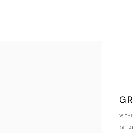
G
WITH
29 JA