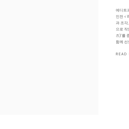
에디트프
인전 < 
과 조각
으로 작업
즈)’를 
함께 선
READ