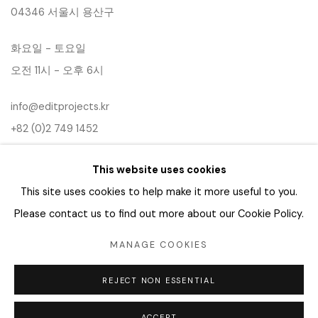
04346 서울시 용산구
화요일 - 토요일
오전 11시 - 오후 6시
info@editprojects.kr
+82 (0)2 749 1452
This website uses cookies
This site uses cookies to help make it more useful to you.
Please contact us to find out more about our Cookie Policy.
MANAGE COOKIES
Manage cookies
REJECT NON ESSENTIAL
COPYRIGHT © 2026 EDIT
SITE BY ARTLOGIC
ACCEPT