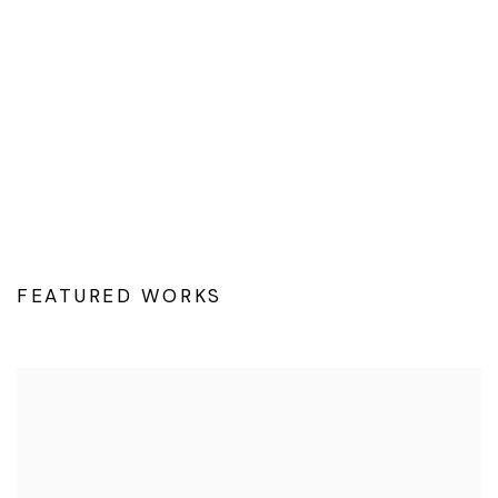
(Larger version of this image opens in a popup).
FEATURED WORKS